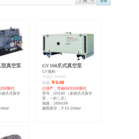
产品
搜索
式爪型真空泵
GV160爪式真空泵
GV系列
市场价:
￥0.00
￥0.00
价格:
250替代
已停产，可由GXS160替代
（多级爪式真空
型号：GV160 （多级爪式真空
泵，一杆二爪）
抽速：160m3/h
mbar
极限真空：3*10-2mbar