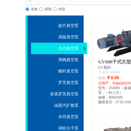
名称
描述
内容
旋片真空泵
涡旋真空泵
爪式真空泵
滑阀真空泵
GV600干式爪
GV系列
螺杆真空泵
市场价:
￥0.00
￥0.00
价格:
罗茨真空泵
已停产，可由GXS75
型号：GV600 （多
泵，一杆三爪）
多级罗茨真空泵
抽速：600m3/h
极限真空：3*10-2mb
油蒸汽扩散泵
水环真空泵
涡轮分子泵